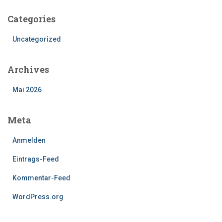
h
e
Categories
n
n
Uncategorized
a
c
h
Archives
:
Mai 2026
Meta
Anmelden
Eintrags-Feed
Kommentar-Feed
WordPress.org