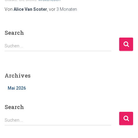
Von
Alice Van Scoter
, vor
3 Monaten
Search
S
Suchen …
u
c
h
e
Archives
n
n
Mai 2026
a
c
h
Search
:
S
Suchen …
u
c